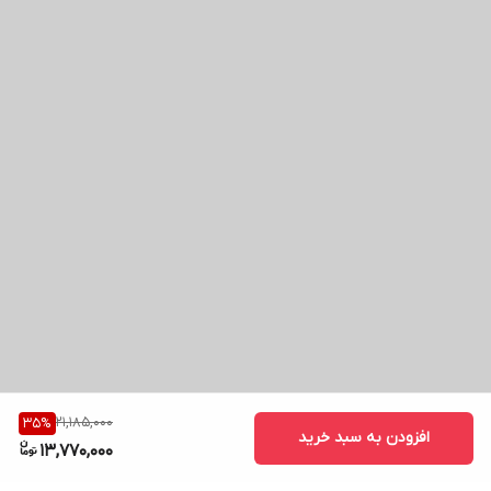
21,185,000
35
%
افزودن به سبد خرید
13,770,000