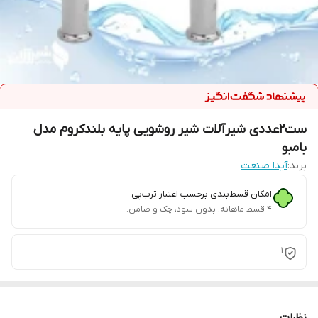
ست2عددی شیرآلات شیر روشویی پایه بلندکروم مدل
بامبو
برند:
آیدا صنعت
امکان قسط‌بندی برحسب اعتبار ترب‌پی
۴ قسط ماهانه. بدون سود، چک و ضامن.
1