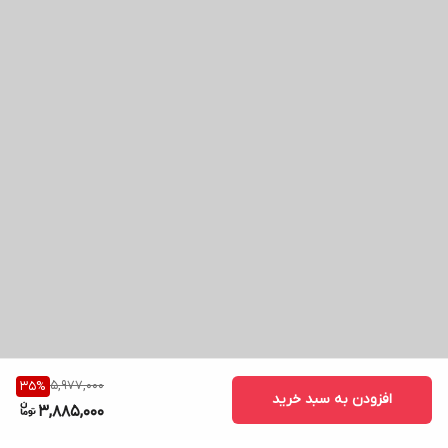
5,977,000
35
%
افزودن به سبد خرید
3,885,000