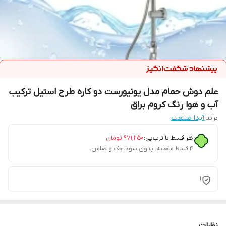
علم دوش حمام مدل یونیورست دو کاره طرح استیل ترکیب
آب و هوا رنگ کروم براق
برند:
آیدا صنعت
هر قسط با ترب‌پی:
۹۷۱٬۲۵۰
تومان
۴ قسط ماهانه. بدون سود، چک و ضامن.
1