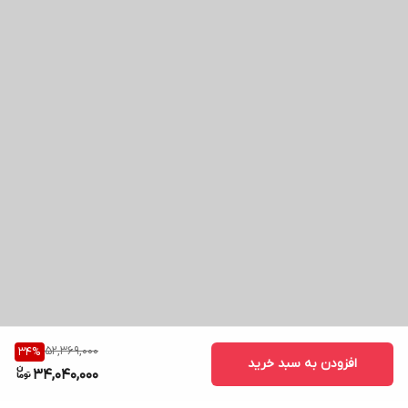
52,369,000
34
%
افزودن به سبد خرید
34,040,000