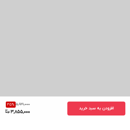
5,931,000
35
%
افزودن به سبد خرید
3,855,000