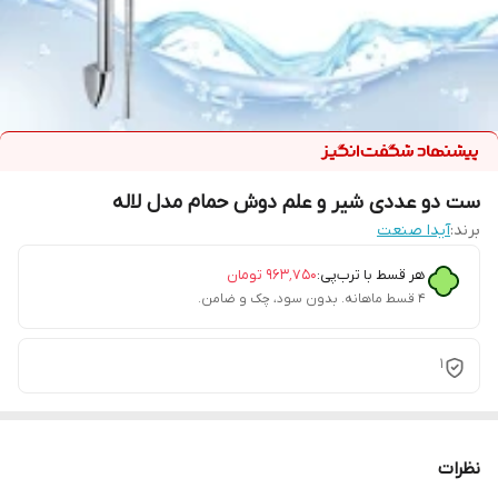
ست دو عددی شیر و علم دوش حمام مدل لاله
برند:
آیدا صنعت
هر قسط با ترب‌پی:
۹۶۳٬۷۵۰
تومان
۴ قسط ماهانه. بدون سود، چک و ضامن.
1
نظرات