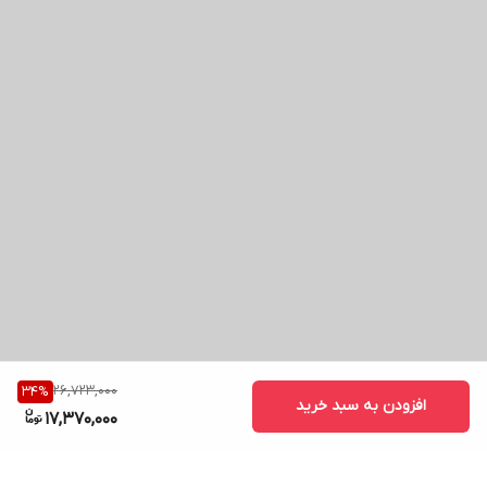
26,723,000
34
%
افزودن به سبد خرید
17,370,000