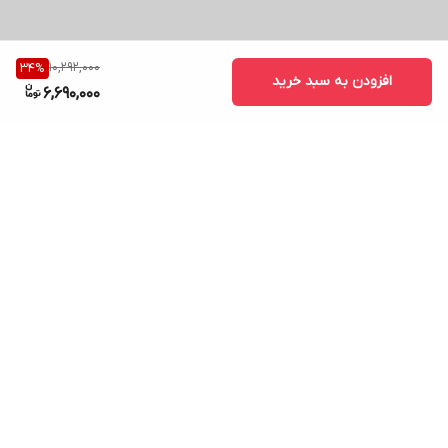
10,292,000
34
%
افزودن به سبد خرید
6,690,000
برگشت به بالا
ارسال ویژه
پشتیبانی ۲۴ ساعته