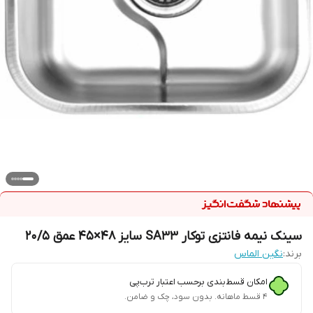
سینک نیمه فانتزی توکار SA33 سایز 48×45 عمق 20/5
برند:
نگین الماس
امکان قسط‌بندی برحسب اعتبار ترب‌پی
۴ قسط ماهانه. بدون سود، چک و ضامن.