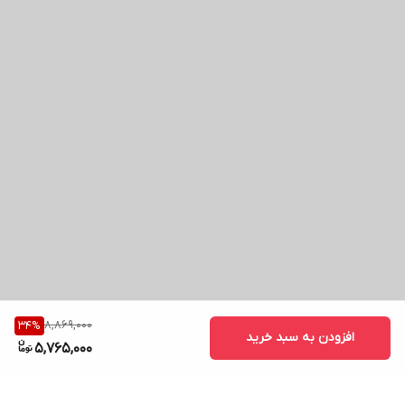
8,869,000
34
%
افزودن به سبد خرید
5,765,000