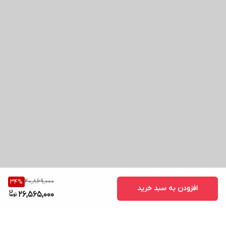
40,869,000
34
%
افزودن به سبد خرید
26,565,000