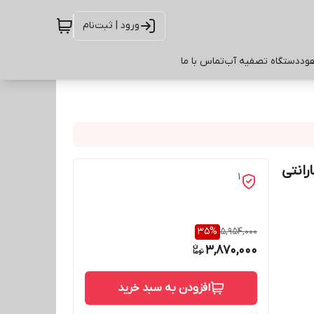
ورود | ثبت‌نام
ود
دستگاه تصفیه آب
تماس با ما
رانتی
1
35
%
5,954,000
3,870,000
افزودن به سبد خرید