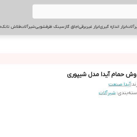
آلات
ابزار اندازه گیری
ابزار غیربرقی
اجاق گاز
سینک ظرفشویی
شیرآلات
فلاش تانک
ه
وش حمام آیدا مدل شیپوری
ند:
آیدا صنعت
ته‌بندی
:
شیرآلات