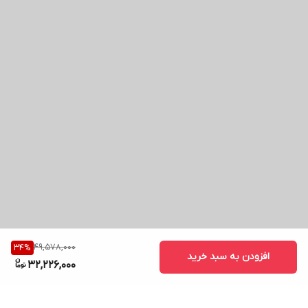
49,578,000
34
%
افزودن به سبد خرید
32,226,000