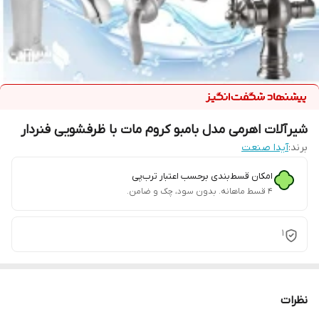
شیرآلات اهرمی مدل بامبو کروم مات با ظرفشویی فنردار
برند:
آیدا صنعت
امکان قسط‌بندی برحسب اعتبار ترب‌پی
۴ قسط ماهانه. بدون سود، چک و ضامن.
1
نظرات