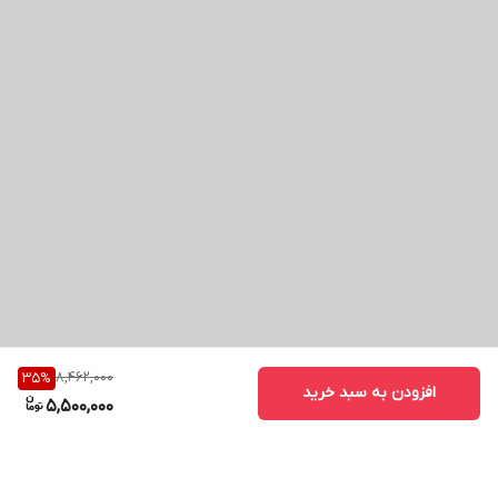
8,462,000
35
%
افزودن به سبد خرید
5,500,000