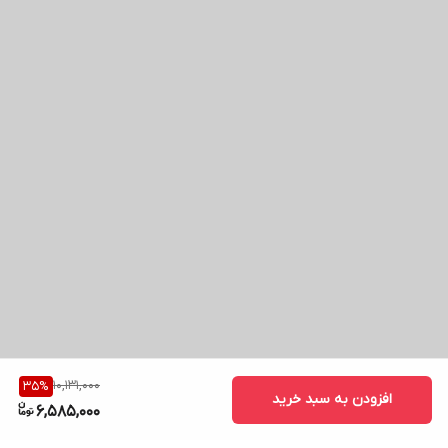
10,131,000
35
%
افزودن به سبد خرید
6,585,000