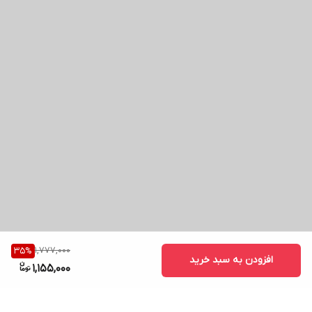
1,777,000
35
%
افزودن به سبد خرید
1,155,000