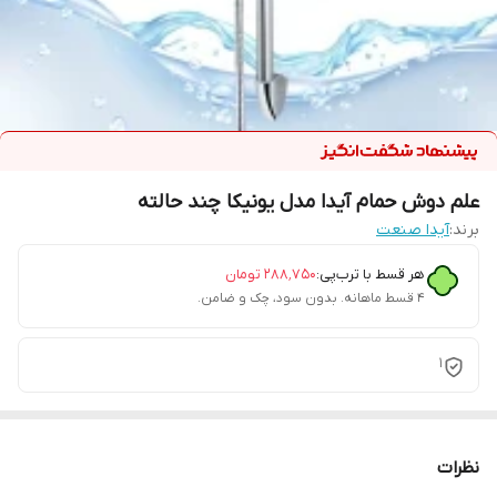
علم دوش حمام آیدا مدل یونیکا چند حالته
برند:
آیدا صنعت
هر قسط با ترب‌پی:
۲۸۸٬۷۵۰
تومان
۴ قسط ماهانه. بدون سود، چک و ضامن.
1
نظرات