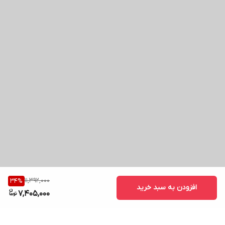
11,392,000
34
%
افزودن به سبد خرید
7,405,000