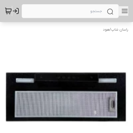
راسان شاپ
/
هود