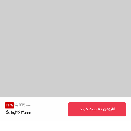
15,943,000
34
%
افزودن به سبد خرید
10,363,000