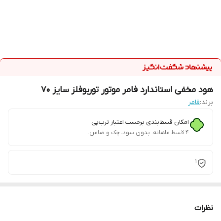
هود مخفی استاندارد فامر موتور توربوفلز سایز 70
برند:
فامر
امکان قسط‌بندی برحسب اعتبار ترب‌پی
۴ قسط ماهانه. بدون سود، چک و ضامن.
1
نظرات