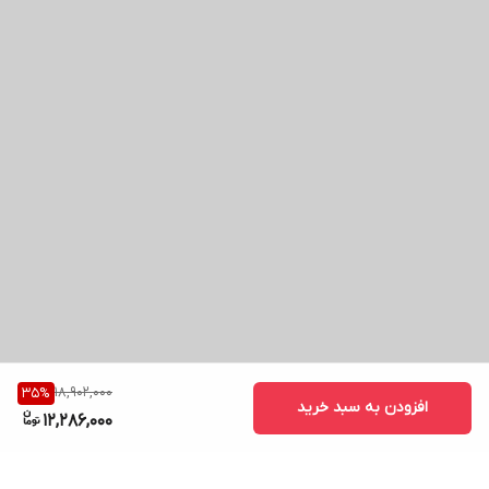
18,902,000
35
%
افزودن به سبد خرید
12,286,000