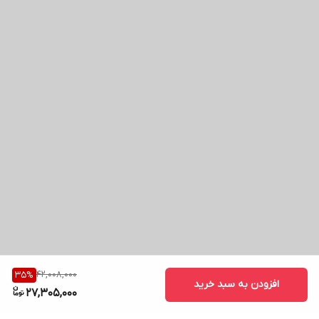
42,008,000
35
%
افزودن به سبد خرید
27,305,000