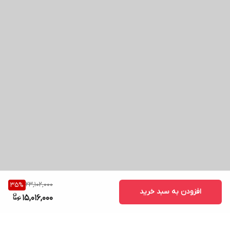
23,102,000
35
%
افزودن به سبد خرید
15,016,000