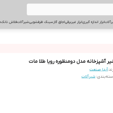
آلات
ابزار اندازه گیری
ابزار غیربرقی
اجاق گاز
سینک ظرفشویی
شیرآلات
فلاش تانک
ه
یر آشپزخانه مدل دومنظوره رویا طلا مات
ند:
آیدا صنعت
ته‌بندی
:
شیرآلات