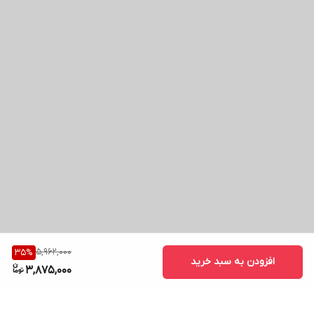
5,962,000
35
%
افزودن به سبد خرید
3,875,000