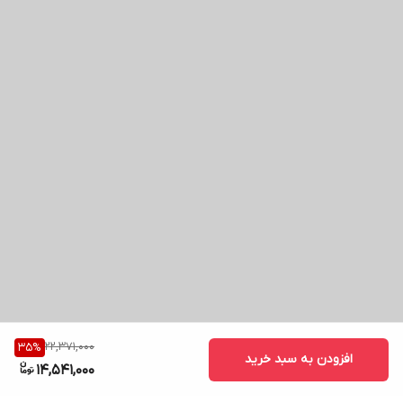
22,371,000
35
%
افزودن به سبد خرید
14,541,000