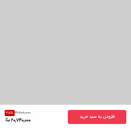
31,908,000
35
%
افزودن به سبد خرید
20,740,000