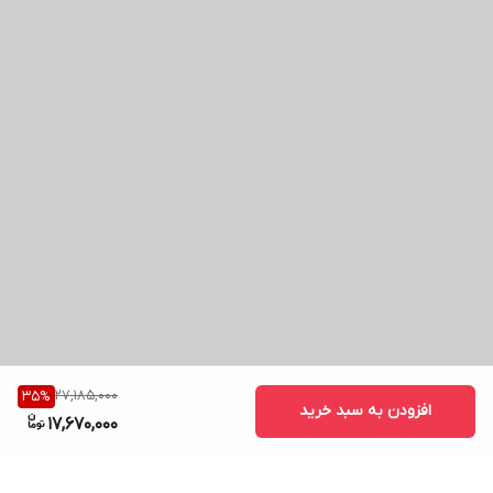
27,185,000
35
%
افزودن به سبد خرید
17,670,000