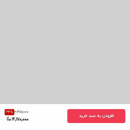
6,415,000
34
%
افزودن به سبد خرید
4,170,000