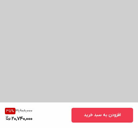
31,908,000
35
%
افزودن به سبد خرید
20,740,000