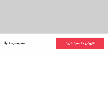
زنگ‌زدگی
مقاومت
بالایی دارد.
سطح
درخشان
افزودن به سبد خرید
100,000,000
آبکاری کروم
جلوه‌ای
خاص به فضا
داده و دوام
طولانی‌مدتی
برگشت به بالا
را تضمین
می‌کند.