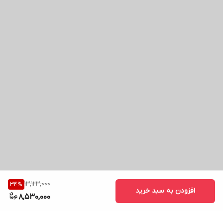
13,123,000
34
%
افزودن به سبد خرید
8,530,000