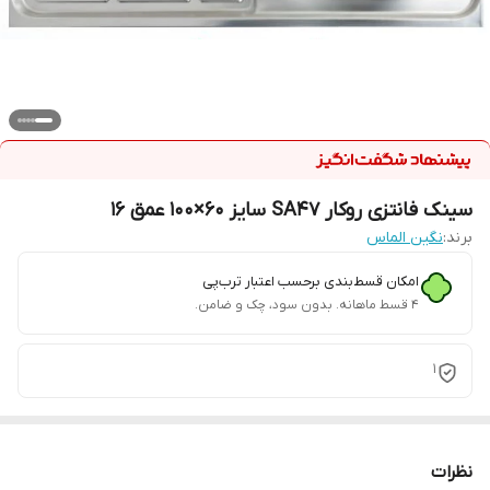
سینک فانتزی روکار SA47 سایز 60×100 عمق 16
برند:
نگین الماس
امکان قسط‌بندی برحسب اعتبار ترب‌پی
۴ قسط ماهانه. بدون سود، چک و ضامن.
1
نظرات