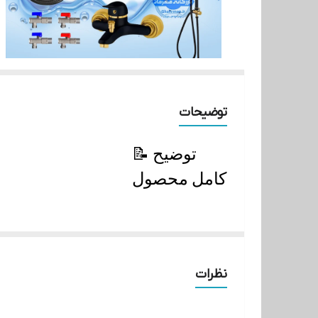
توضیحات
📝 توضیح
کامل محصول
این ست
کامل
نظرات
شیرآلات
شامل تمام