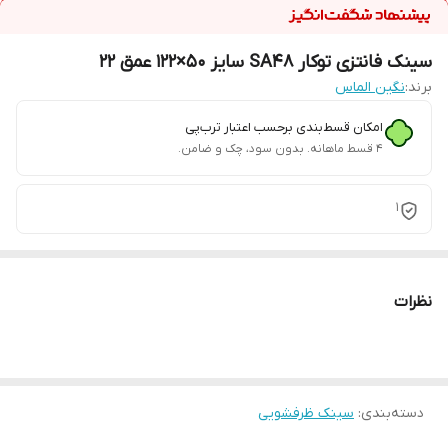
سینک فانتزی توکار SA48 سایز 50×122 عمق 22
برند:
نگین الماس
امکان قسط‌بندی برحسب اعتبار ترب‌پی
۴ قسط ماهانه. بدون سود، چک و ضامن.
1
نظرات
دسته‌بندی
:
سینک ظرفشویی