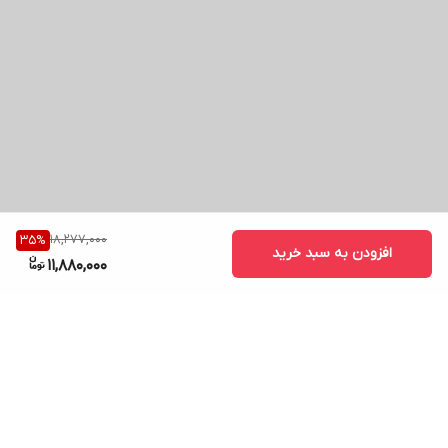
18,277,000
35
%
افزودن به سبد خرید
11,880,000
برگشت به بالا