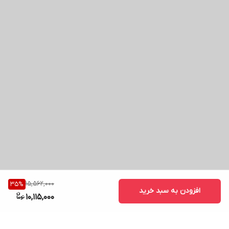
15,562,000
35
%
افزودن به سبد خرید
10,115,000