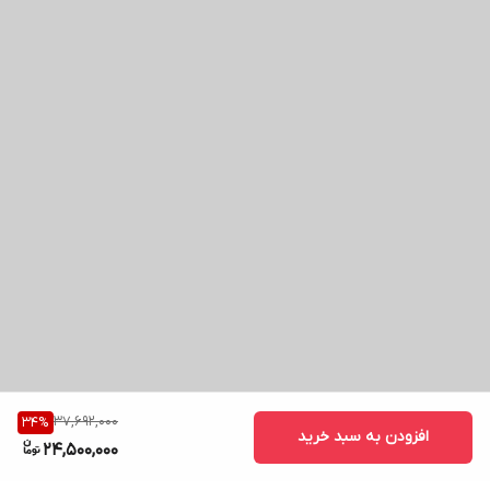
37,692,000
34
%
افزودن به سبد خرید
24,500,000