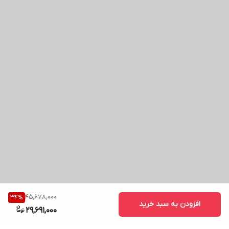
45,678,000
34
%
افزودن به سبد خرید
29,691,000