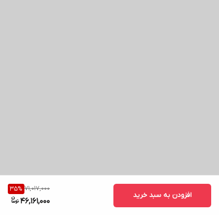
71,017,000
35
%
افزودن به سبد خرید
46,161,000