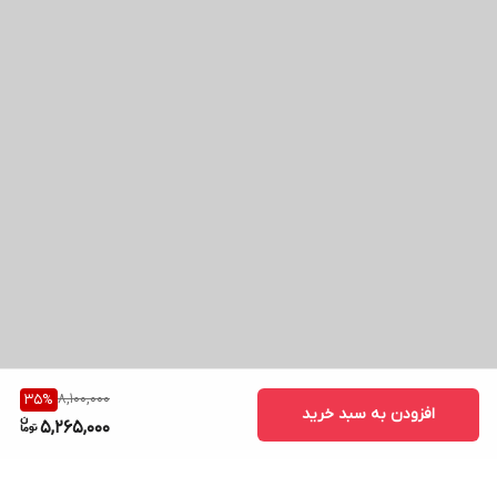
8,100,000
35
%
افزودن به سبد خرید
5,265,000