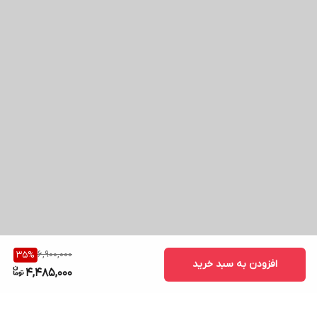
6,900,000
35
%
افزودن به سبد خرید
4,485,000