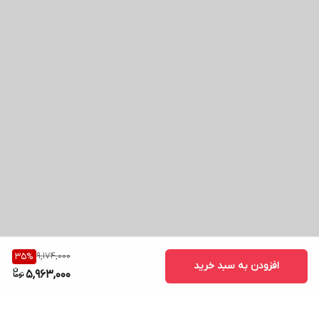
9,174,000
35
%
افزودن به سبد خرید
5,963,000