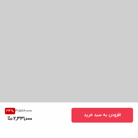
3,586,000
34
%
افزودن به سبد خرید
2,331,000