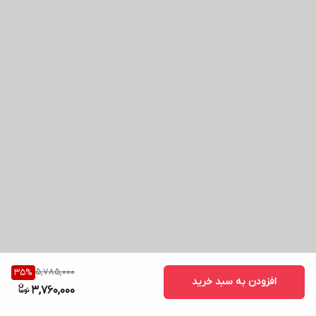
5,785,000
35
%
افزودن به سبد خرید
3,760,000