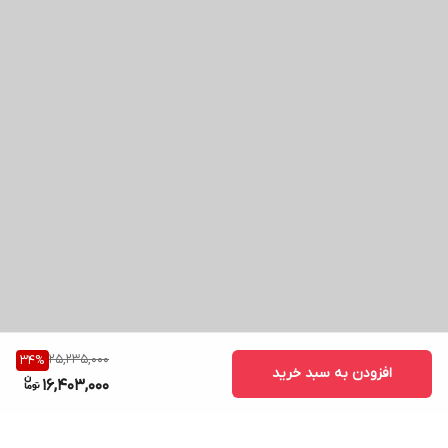
25,235,000
34
%
افزودن به سبد خرید
16,403,000