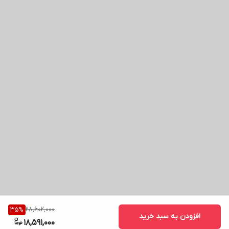
28,602,000
35
%
افزودن به سبد خرید
18,591,000