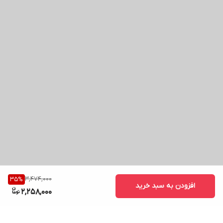
3,474,000
35
%
افزودن به سبد خرید
2,258,000