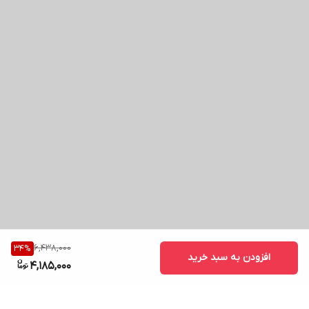
6,438,000
34
%
افزودن به سبد خرید
4,185,000