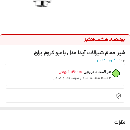
شیر حمام شیرالات آیدا مدل بامبو کروم براق
برند:
نگین الماس
هر قسط با ترب‌پی:
۱٬۰۴۶٬۲۵۰
تومان
۴ قسط ماهانه. بدون سود، چک و ضامن.
1
نظرات