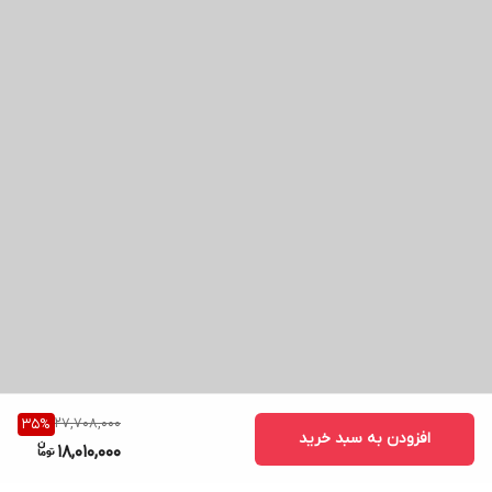
27,708,000
35
%
افزودن به سبد خرید
18,010,000