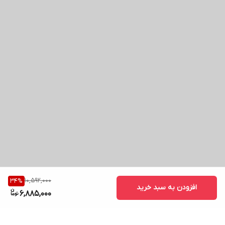
10,592,000
34
%
افزودن به سبد خرید
6,885,000