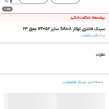
سینک فانتزی توکار SA108 سایز 52×122 عمق 23
برند:
نگین الماس
نظرات
دسته‌بندی
:
سینک ظرفشویی