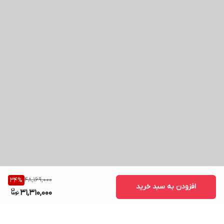
48,169,000
34
%
افزودن به سبد خرید
31,310,000