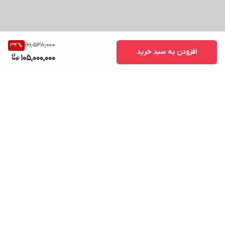
است. در
بخش
161,538,000
34
%
اتصالات،
افزودن به سبد خرید
105,000,000
سه‌راهی
برنجی
استفاده
شده که
برگشت به بالا
کیفیت و عمر
بالا را تضمین
می‌کند.
تمام تکه‌های
ارسال ویژه
پشتیبانی ۲۴ ساعته