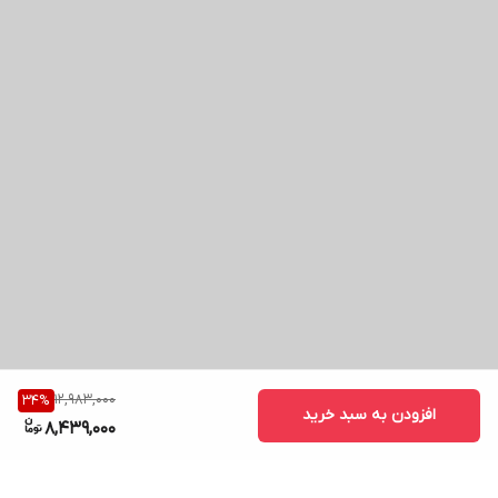
12,983,000
34
%
افزودن به سبد خرید
8,439,000