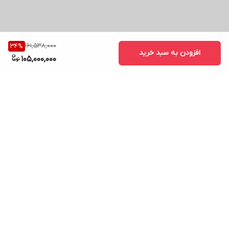
161,538,000
34
%
افزودن به سبد خرید
105,000,000
برگشت به بالا
ارسال ویژه
پشتیبانی ۲۴ ساعته