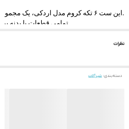
این ست ۶ تکه کروم مدل اردکی، یک مجموعه کاملاً کاربردی برای خانه‌هایی است که به‌دنبال زیبایی، هماهنگی و دوام بالا هستند.
تمامی قطعات با بدنه برنجی سنگین، آبکاری سفید طلایی چندلایه و کارتریج سرامیکی مقاوم ساخته شده‌اند.
شیر ظرفشویی فنری بامبو دارای شلنگ فنری منعطف با خروجی قدرتمند بوده و برای استفاده مداوم آشپزخانه عالی است.
نظرات
علم دوش صفحه استیل کروم نیز با صفحه پهن، خروجی پرفشار و لوله‌های استیل آبکاری‌شده، دوام و کیفیت فوق‌العاده‌ای دارد.
همه قطعات طبق استاندارد مدل اردکی، از ۴ مرحله تست فشار آب و باد عبور کرده و تأییدیه کیفیت نهایی دارند.
دسته‌بندی
:
شیرآلات